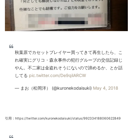
秋葉原でカセットプレイヤー買ってきて再生したら、こ
れ確実にグリコ・森永事件の犯行グループの交信記録じ
やん。不二家は金盗れそうにないので諦めるか、とか話
してる
pic.twitter.com/De9qilARCW
— まお（松岡洋） (@kuronekodaisuki)
May 4, 2018
引用：https://twitter.com/kuronekodaisuki/status/992334188060622849