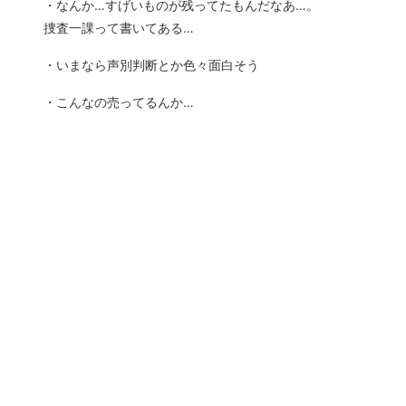
・なんか…すげいものが残ってたもんだなあ…。
捜査一課って書いてある…
・いまなら声別判断とか色々面白そう
・こんなの売ってるんか…