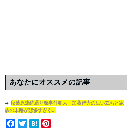
あなたにオススメの記事
⇒
秋葉原連続通り魔事件犯人・加藤智大の生い立ちと家
族の末路が悲惨すぎる…
F
T
H
Pi