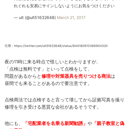
れぐれも安易にサインしないようにお気をつけください
— ult (@ult51632648)
March 21, 2017
引用：https://twitter.com/ult51632648/status/844180910366904320
夜の11時に来る時点で怪しいとわかりますが、
「点検は無料です」といって点検をして、
問題があるからと
修理や対策器具を売りつける商法
は
昼間でも来ることがあるので要注意です。
点検商法では点検すると言って壊してから証拠写真を撮り
修理を引き受ける悪質な会社があるそうです。
他にも、
「宅配業者を名乗る新聞勧誘」
や
「親子教室と偽