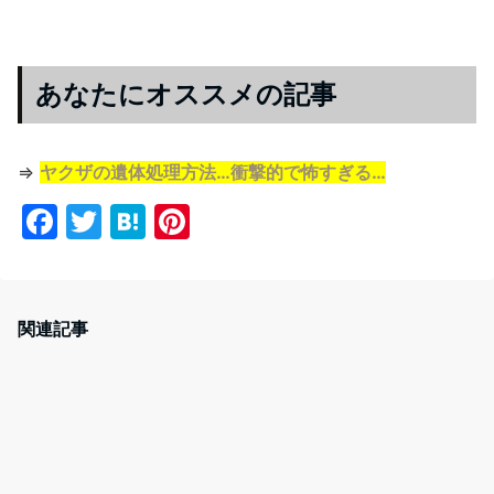
あなたにオススメの記事
⇒
ヤクザの遺体処理方法…衝撃的で怖すぎる…
F
T
H
Pi
a
w
at
nt
c
itt
e
er
e
er
n
e
関連記事
b
a
st
o
o
k