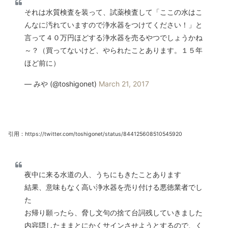
それは水質検査を装って、試薬検査して「ここの水はこ
んなに汚れていますので浄水器をつけてください！」と
言って４０万円ほどする浄水器を売るやつでしょうかね
～？（買ってないけど、やられたことあります。１５年
ほど前に）
— みや (@toshigonet)
March 21, 2017
引用：https://twitter.com/toshigonet/status/844125608510545920
夜中に来る水道の人、うちにもきたことあります
結果、意味もなく高い浄水器を売り付ける悪徳業者でし
た
お帰り願ったら、脅し文句の捨て台詞残していきました
内容隠したままとにかくサインさせようとするので、く