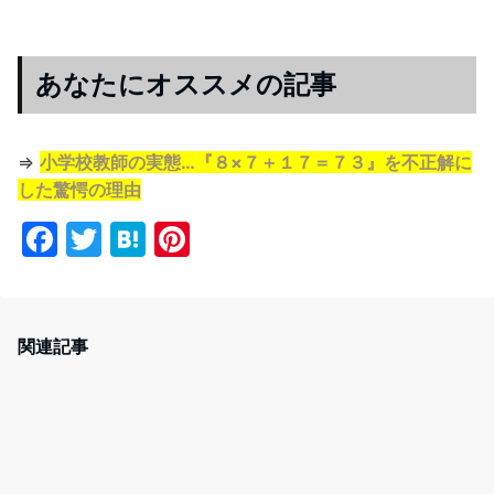
あなたにオススメの記事
⇒
小学校教師の実態…『８×７＋１７＝７３』を不正解に
した驚愕の理由
F
T
H
Pi
a
w
at
nt
c
itt
e
er
e
er
n
e
関連記事
b
a
st
o
o
k