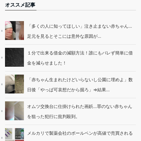
オススメ記事
「多くの人に知ってほしい」泣き止まない赤ちゃん…
足元を見るとそこには意外な原因が…
１分で出来る借金の減額方法！誰にもバレず簡単に借
金を減らせました！
「赤ちゃん生まれたけどいらないし公園に埋めよ」数
日後「やっぱ可哀想だから掘ろ」⇒結果…
オムツ交換台に仕掛けられた画鋲…罪のない赤ちゃん
を狙った犯行に批判殺到。
メルカリで製薬会社のボールペンが高値で売買される