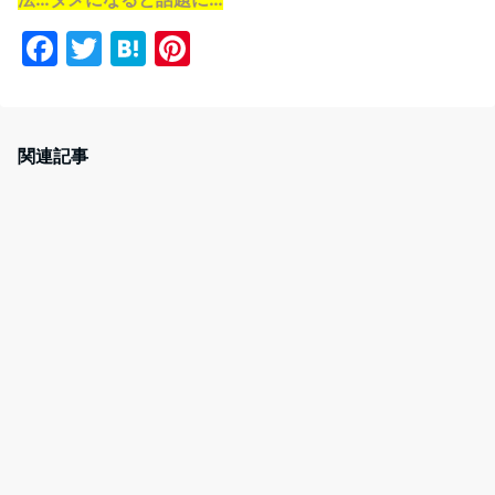
F
T
H
Pi
a
w
at
nt
c
itt
e
er
e
er
n
e
関連記事
b
a
st
o
o
k