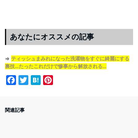
あなたにオススメの記事
⇒
ティッシュまみれになった洗濯物をすぐに綺麗にする
裏技…たったこれだけで惨事から解放される…
F
T
H
Pi
a
w
at
nt
c
itt
e
er
e
er
n
e
関連記事
b
a
st
o