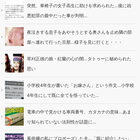
突然、車椅子の女子高生に助けを求められた…後に凶
悪犯罪の最中だった事が判明…
夜泣きする息子をあやそうとする奥さんを止め隣の部
屋へ連れて行った旦那…様子を見に行くと・・・
草刈正雄の娘・紅蘭の心の闇…タトゥーに秘められた
思い
小学校4年生が書いた「お嫁さん」という作文…小学校
4年生にして既に全てを悟っていた…
電車の中で見かける車両番号、カタカナの意味…あま
り知られていない法則性が話題に…
風俗嬢の私にプロポーズした夫…「親に紹介したい」