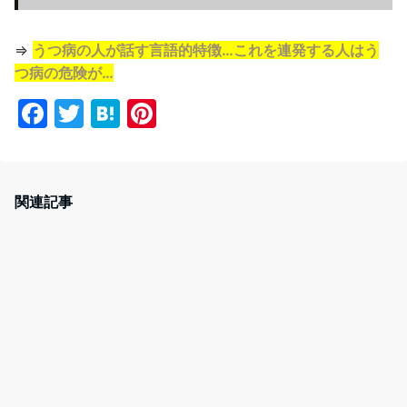
⇒
うつ病の人が話す言語的特徴…これを連発する人はう
つ病の危険が…
F
T
H
Pi
a
w
at
nt
c
itt
e
er
e
er
n
e
関連記事
b
a
st
o
o
k