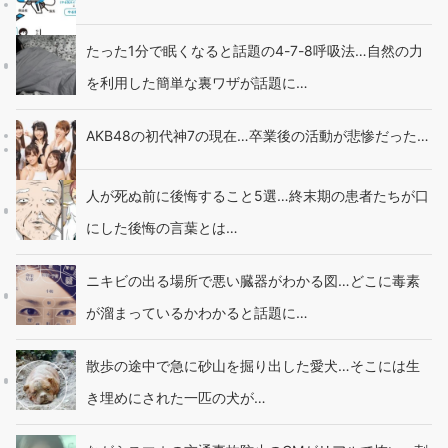
たった1分で眠くなると話題の4-7-8呼吸法…自然の力
を利用した簡単な裏ワザが話題に…
AKB48の初代神7の現在…卒業後の活動が悲惨だった…
人が死ぬ前に後悔すること5選…終末期の患者たちが口
にした後悔の言葉とは…
ニキビの出る場所で悪い臓器がわかる図…どこに毒素
が溜まっているかわかると話題に…
散歩の途中で急に砂山を掘り出した愛犬…そこには生
き埋めにされた一匹の犬が…