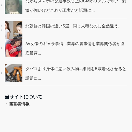
ながらスマホの交通事故防止のCMがリアルで怖い…刺
激が強いけどこれが現実だと話題に…
北朝鮮と韓国の違い5選…同じ人種なのに全然違う…
AV女優のギャラ事情…業界の裏事情を業界関係者が徹
底暴露…
タバコより身体に悪い飲み物…細胞を5歳老化させると
話題に…
当サイトについて
・
運営者情報