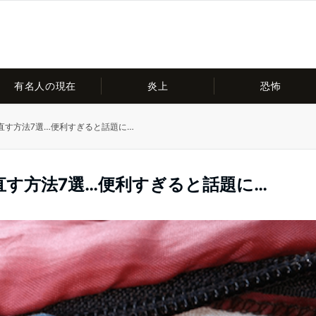
有名人の現在
炎上
恐怖
直す方法7選…便利すぎると話題に…
す方法7選…便利すぎると話題に…