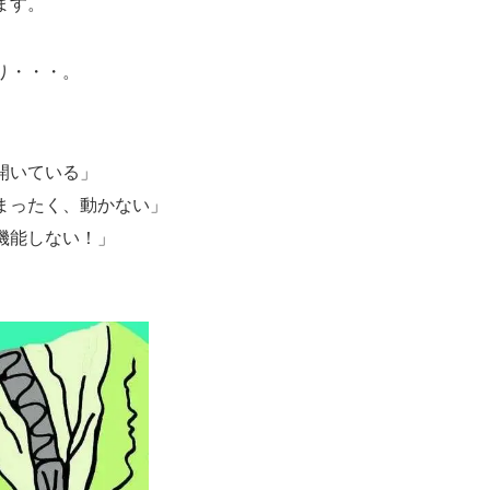
ます。
り・・・。
開いている」
まったく、動かない」
機能しない！」