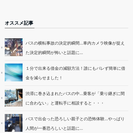
オススメ記事
バスの横転事故の決定的瞬間…車内カメラ映像が捉え
た決定的瞬間が怖いと話題に…
１分で出来る借金の減額方法！誰にもバレず簡単に借
金を減らせました！
渋滞に巻き込まれたバスの中…乗客が「乗り継ぎに間
に合わない」と運転手に相談すると・・・
バスで出会った恐ろしい親子との恐怖体験…やっぱり
人間が一番恐ろしいと話題に…