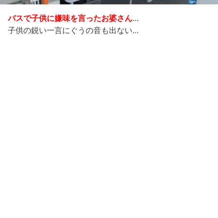
バスで子供に嫌味を言ったお婆さん
…
子供の鋭い一言にぐうの音も出ない…