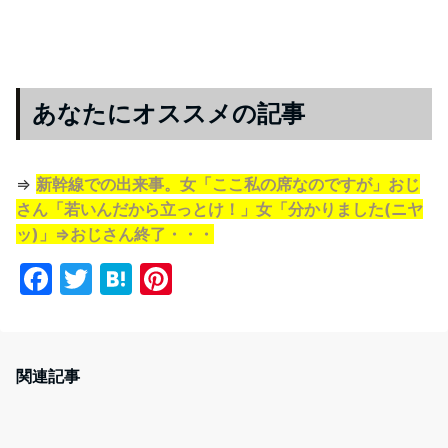
あなたにオススメの記事
⇒
新幹線での出来事。女「ここ私の席なのですが」おじ
さん「若いんだから立っとけ！」女「分かりました(ニヤ
ッ)」⇒おじさん終了・・・
F
T
H
Pi
a
w
at
nt
c
itt
e
er
e
er
n
e
関連記事
b
a
st
o