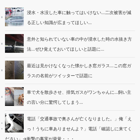
浸水・水没した車に触ってはいけない…二次被害が減
る正しい知識が広まってほしい…
意外と知られていない車の中が浸水した時の水抜き方
法…ぜひ覚えておいてほしいと話題に…
最近は見かけなくなった懐かしき窓ガラス…この窓ガ
ラスの名前がツイッターで話題に
車で犬を散歩させ、排気ガスがワンちゃんに…飼い主
の言い分に驚愕してしまう…
電話「交通事故で奥さんが亡くなりました。」俺「え
っ！うちに車ありませんよ？」電話「確認しに来てく
ださい」→衝撃の事実が発覚・・・