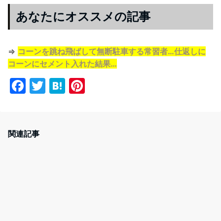
あなたにオススメの記事
⇒
コーンを跳ね飛ばして無断駐車する常習者…仕返しに
コーンにセメント入れた結果…
F
T
H
Pi
a
w
at
nt
c
itt
e
er
e
er
n
e
関連記事
b
a
st
o
o
k