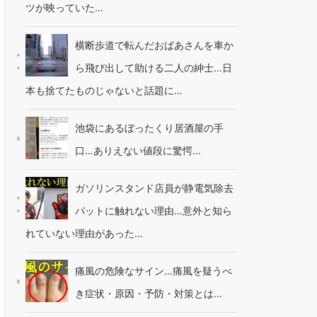
ツが映っていた…
横断歩道で転んだおばあさんを車か
ら飛び出して助ける二人の紳士…日
本も捨てたものじゃないと話題に…
池袋にあるぼったくり居酒屋の手
口…ありえない値段に驚愕…
ガソリンスタンド店員が静電気除去
パットに触れない理由…意外と知ら
れていない理由があった…
痛風の危険なサイン…痛風を疑うべ
き症状・原因・予防・対策とは…