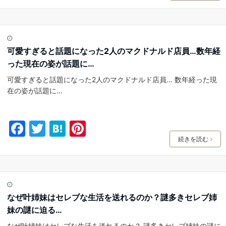
c
itt
e
er
e
er
n
e
b
a
st
可愛すぎると話題になった2人のマクドナルド店員…数年経
o
った現在の姿が話題に…
o
可愛すぎると話題になった2人のマクドナルド店員… 数年経った現
k
在の姿が話題に…
F
T
H
Pi
a
w
at
nt
続きを読む
c
itt
e
er
e
er
n
e
b
a
st
なぜ叶姉妹はセレブな生活を送れるのか？謎多きセレブ姉
o
妹の謎に迫る…
o
なぜ叶姉妹はセレブな生活を送れるのか？ 謎多きセレブ姉妹の謎に