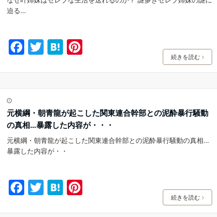
k
迫る…
F
T
H
Pi
a
w
at
nt
続きを読む
c
itt
e
er
e
er
n
e
b
a
st
元横綱・朝青龍が起こした関東連合幹部との泥酔暴行騒動
o
の真相…暴露した内容が・・・
o
元横綱・朝青龍が起こした関東連合幹部との泥酔暴行騒動の真相…
k
暴露した内容が・・
F
T
H
Pi
a
w
at
nt
続きを読む