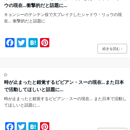
o
ウの現在…衝撃的だと話題に…
o
キョンシーのテンテン役で大ブレイクしたシャドウ・リュウの現
k
在… 衝撃的だと話題に
F
T
H
Pi
a
w
at
nt
続きを読む
c
itt
e
er
e
er
n
e
b
a
st
時が止まったと錯覚するビビアン・スーの現在…また日本
o
で活動してほしいと話題に…
o
時が止まったと錯覚するビビアン・スーの現在… また日本で活動し
k
てほしいと話題に…
F
T
H
Pi