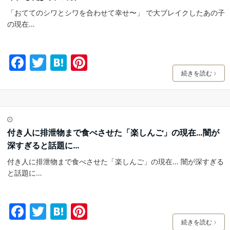
o
「おててのシワとシワを合わせて幸せ〜」 で大ブレイクしたあの子
k
の現在…
F
T
H
Pi
a
w
at
nt
続きを読む
c
itt
e
er
e
er
n
e
b
a
st
付き人に排泄物まで食べさせた「楽しんご」の現在…闇が
o
深すぎると話題に…
o
付き人に排泄物まで食べさせた「楽しんご」の現在… 闇が深すぎる
k
と話題に…
F
T
H
Pi
a
w
at
nt
続きを読む