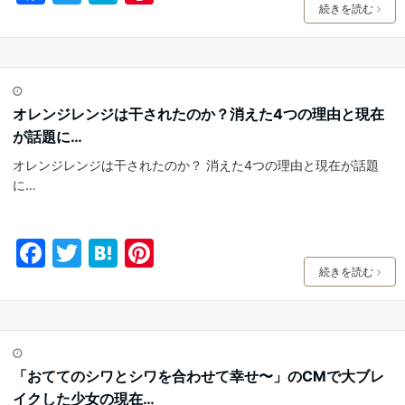
a
w
at
nt
続きを読む
c
itt
e
er
e
er
n
e
b
a
st
オレンジレンジは干されたのか？消えた4つの理由と現在
o
が話題に…
o
オレンジレンジは干されたのか？ 消えた4つの理由と現在が話題
k
に…
F
T
H
Pi
a
w
at
nt
続きを読む
c
itt
e
er
e
er
n
e
b
a
st
「おててのシワとシワを合わせて幸せ〜」のCMで大ブレ
o
イクした少女の現在…