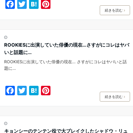
F
T
H
Pi
a
w
at
nt
続きを読む
c
itt
e
er
e
er
n
e
b
a
st
ROOKIESに出演していた俳優の現在…さすがにコレはヤバ
o
いと話題に…
o
ROOKIESに出演していた俳優の現在… さすがにコレはヤバいと話
k
題に…
F
T
H
Pi
a
w
at
nt
続きを読む
c
itt
e
er
e
er
n
e
b
a
st
キョンシーのテンテン役で大ブレイクしたシャドウ・リュ