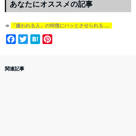
あなたにオススメの記事
⇒
「嫌われる人」の特徴にハッとさせられる…。
F
T
H
Pi
a
w
at
nt
c
itt
e
er
e
er
n
e
関連記事
b
a
st
o
o
k