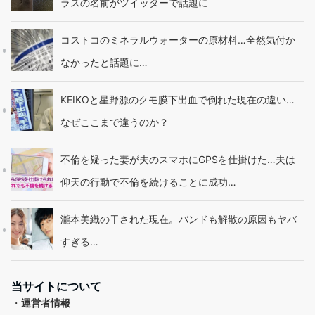
ラスの名前がツイッターで話題に
コストコのミネラルウォーターの原材料…全然気付か
なかったと話題に…
KEIKOと星野源のクモ膜下出血で倒れた現在の違い…
なぜここまで違うのか？
不倫を疑った妻が夫のスマホにGPSを仕掛けた…夫は
仰天の行動で不倫を続けることに成功…
瀧本美織の干された現在。バンドも解散の原因もヤバ
すぎる…
当サイトについて
・
運営者情報