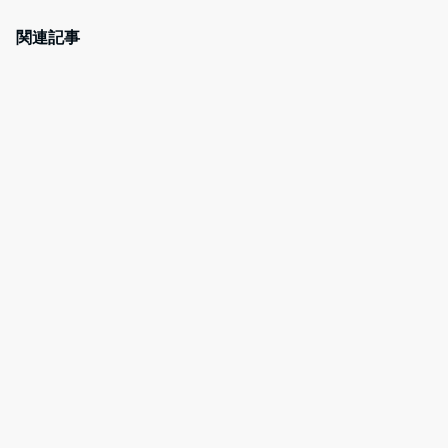
c
itt
e
er
e
er
n
e
関連記事
b
a
st
o
o
k