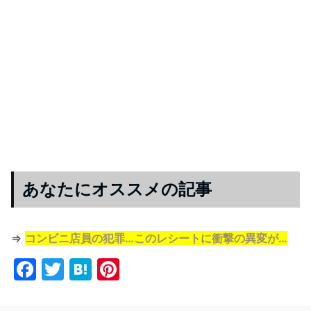
あなたにオススメの記事
⇒
コンビニ店員の犯罪…このレシートに衝撃の異変が…
F
T
H
Pi
a
w
at
nt