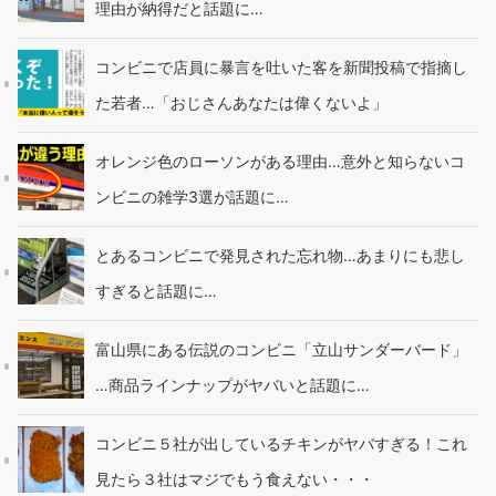
理由が納得だと話題に…
コンビニで店員に暴言を吐いた客を新聞投稿で指摘し
た若者…「おじさんあなたは偉くないよ」
オレンジ色のローソンがある理由…意外と知らないコ
ンビニの雑学3選が話題に…
とあるコンビニで発見された忘れ物…あまりにも悲し
すぎると話題に…
富山県にある伝説のコンビニ「立山サンダーバード」
…商品ラインナップがヤバいと話題に…
コンビニ５社が出しているチキンがヤバすぎる！これ
見たら３社はマジでもう食えない・・・