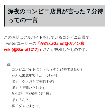
深夜のコンビニ店員が言った７分待
っての一言
このお話はアルバイトをしているコンビニ店員で、
Twitterユーザーの
「がのふ/Ganof@ガノン窓
wiki(@Ganof1217)」
さんが投稿したものです。
コンビニバイトぼく（もうすぐ24時で退勤や）
たぶん未成年客「…」つﾁｭｰﾊｲ
ぼく（クソガキブチ犯すぞ）
ぼく「年確いたします」
学生証「平成9年 2月1日」
ぼく「ん？」
客「ダメですか？」