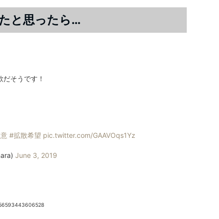
たと思ったら…
欺だそうです！
注意
#拡散希望
pic.twitter.com/GAAVOqs1Yz
ara)
June 3, 2019
5456593443606528