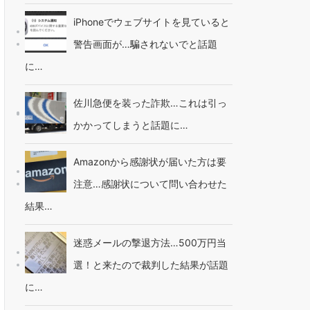
iPhoneでウェブサイトを見ていると
警告画面が…騙されないでと話題
に…
佐川急便を装った詐欺…これは引っ
かかってしまうと話題に…
Amazonから感謝状が届いた方は要
注意…感謝状について問い合わせた
結果…
迷惑メールの撃退方法…500万円当
選！と来たので裁判した結果が話題
に…