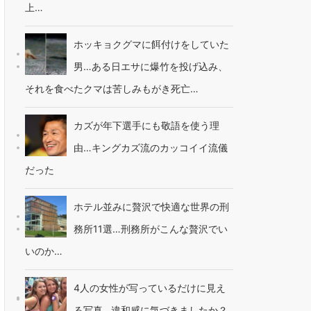
上…
ホッキョクグマに餌付けをしていた
男…ある日エサに爆竹を投げ込み、
それを食べたクマは苦しみもがき死亡…
カズが年下選手にも敬語を使う理
由…キングカズ流のカッコイイ流儀
だった
ホテル並みに贅沢で快適な世界の刑
務所11選…刑務所がこんな贅沢でい
いのか…
4人の女性が写っているだけに見え
る写真…違和感に気づきましたか？