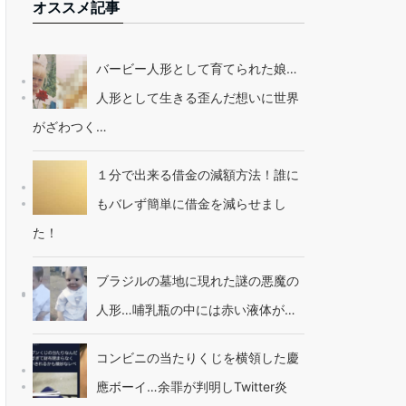
オススメ記事
バービー人形として育てられた娘…
人形として生きる歪んだ想いに世界
がざわつく…
１分で出来る借金の減額方法！誰に
もバレず簡単に借金を減らせまし
た！
ブラジルの墓地に現れた謎の悪魔の
人形…哺乳瓶の中には赤い液体が…
コンビニの当たりくじを横領した慶
應ボーイ…余罪が判明しTwitter炎