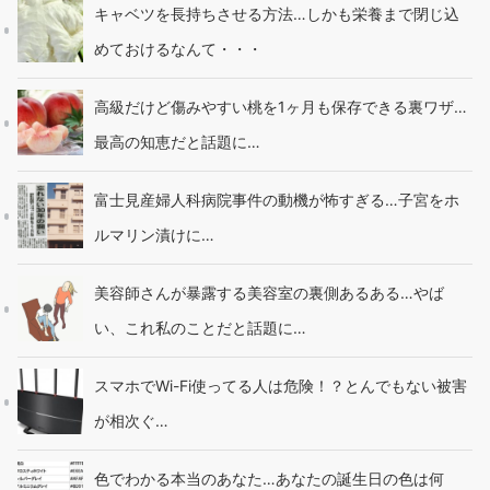
キャベツを長持ちさせる方法…しかも栄養まで閉じ込
めておけるなんて・・・
高級だけど傷みやすい桃を1ヶ月も保存できる裏ワザ…
最高の知恵だと話題に…
富士見産婦人科病院事件の動機が怖すぎる…子宮をホ
ルマリン漬けに…
美容師さんが暴露する美容室の裏側あるある…やば
い、これ私のことだと話題に…
スマホでWi-Fi使ってる人は危険！？とんでもない被害
が相次ぐ…
色でわかる本当のあなた…あなたの誕生日の色は何