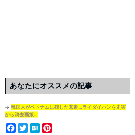
あなたにオススメの記事
⇒
韓国人がベトナムに残した悲劇…ライダイハンを史実
から消去画策…
F
T
H
Pi