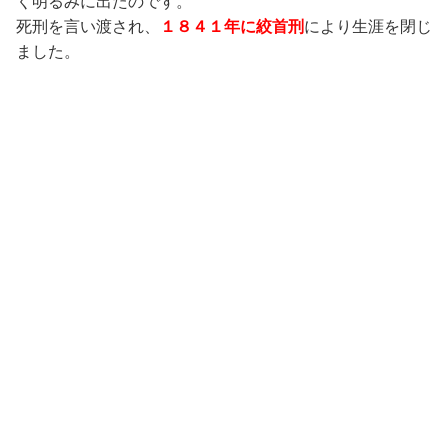
く明るみに出たのです。
死刑を言い渡され、
１８４１年に絞首刑
により生涯を閉じ
ました。