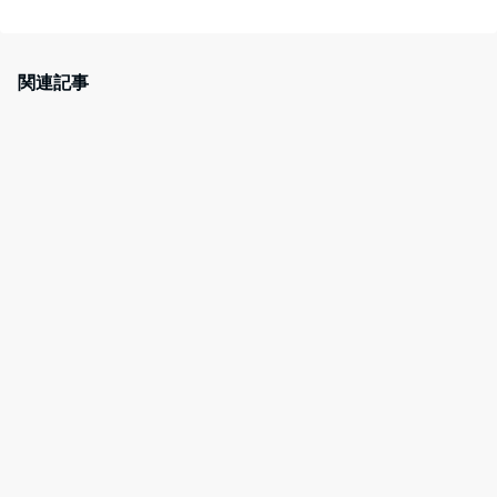
a
w
at
nt
c
itt
e
er
e
er
n
e
関連記事
b
a
st
o
o
k