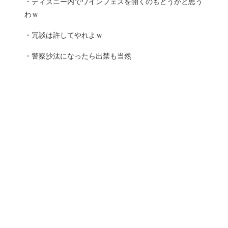
・ディズニー内でワインフェスを開くのもどうかと思う
わｗ
・冗談は許してやれよｗ
・警察沙汰になったら出禁も当然