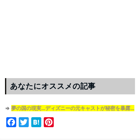
あなたにオススメの記事
⇒
夢の国の現実…ディズニーの元キャストが秘密を暴露…
F
T
H
Pi
a
w
at
nt