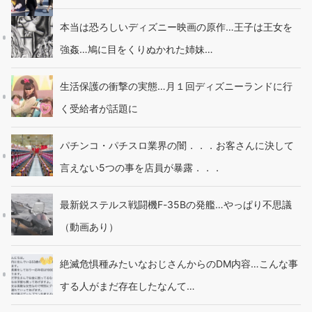
本当は恐ろしいディズニー映画の原作…王子は王女を
強姦…鳩に目をくりぬかれた姉妹…
生活保護の衝撃の実態…月１回ディズニーランドに行
く受給者が話題に
パチンコ・パチスロ業界の闇．．．お客さんに決して
言えない5つの事を店員が暴露．．．
最新鋭ステルス戦闘機F-35Bの発艦…やっぱり不思議
（動画あり）
絶滅危惧種みたいなおじさんからのDM内容…こんな事
する人がまだ存在したなんて…