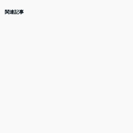
c
itt
e
er
e
er
n
e
関連記事
b
a
st
o
o
k