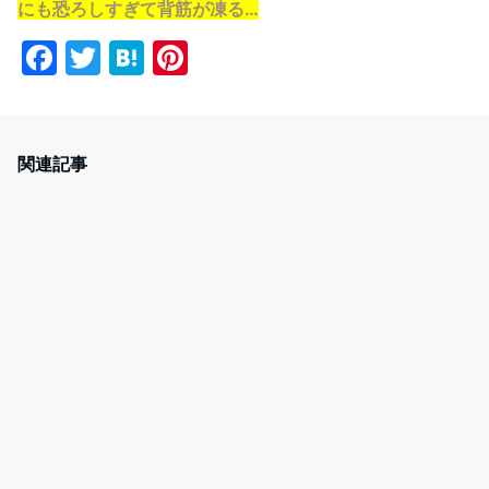
にも恐ろしすぎて背筋が凍る…
F
T
H
Pi
a
w
at
nt
c
itt
e
er
e
er
n
e
関連記事
b
a
st
o
o
k