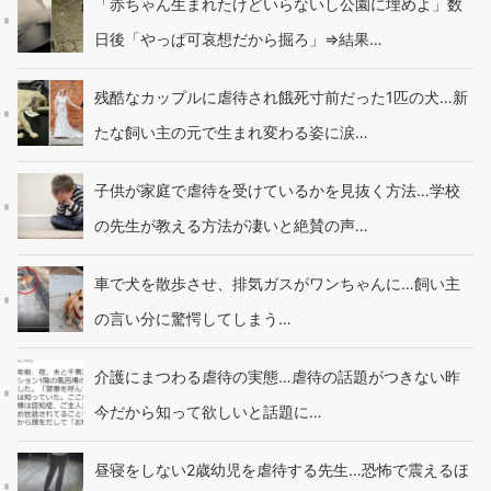
「赤ちゃん生まれたけどいらないし公園に埋めよ」数
日後「やっぱ可哀想だから掘ろ」⇒結果…
残酷なカップルに虐待され餓死寸前だった1匹の犬…新
たな飼い主の元で生まれ変わる姿に涙…
子供が家庭で虐待を受けているかを見抜く方法…学校
の先生が教える方法が凄いと絶賛の声…
車で犬を散歩させ、排気ガスがワンちゃんに…飼い主
の言い分に驚愕してしまう…
介護にまつわる虐待の実態…虐待の話題がつきない昨
今だから知って欲しいと話題に…
昼寝をしない2歳幼児を虐待する先生…恐怖で震えるほ