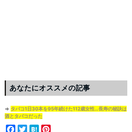
あなたにオススメの記事
⇒
タバコ1日30本を95年続けた112歳女性…長寿の秘訣は
酒とタバコだった
F
T
H
Pi