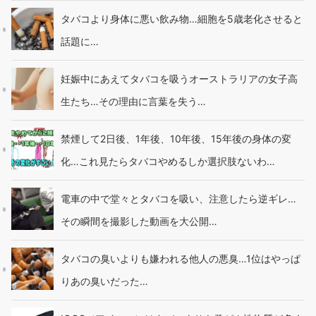
タバコより身体に悪い飲み物…細胞を5歳老化させると
話題に…
妊娠中にあえてタバコを吸うオーストラリアの女子高
生たち…その理由に言葉を失う…
禁煙して2日後、1年後、10年後、15年後の身体の変
化…これ見たらタバコやめるしか選択肢ないわ…
電車の中で堂々とタバコを吸い、注意したら逆ギレ…
その瞬間を撮影した動画を大公開…
タバコの臭いよりも嫌われる他人の悪臭…1位はやっぱ
りあの臭いだった…