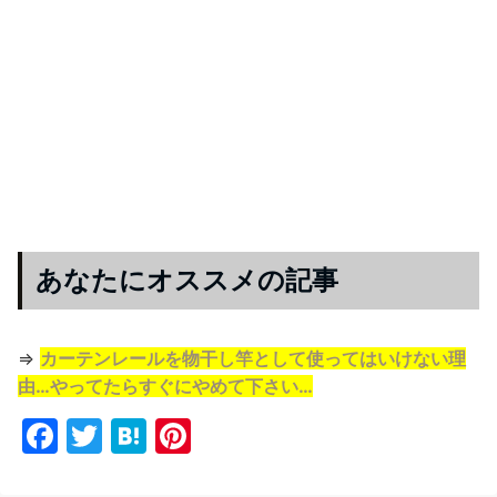
あなたにオススメの記事
⇒
カーテンレールを物干し竿として使ってはいけない理
由…やってたらすぐにやめて下さい…
F
T
H
Pi
a
w
at
nt