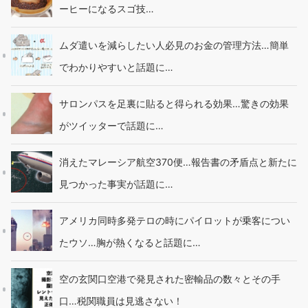
ーヒーになるスゴ技…
ムダ遣いを減らしたい人必見のお金の管理方法…簡単
でわかりやすいと話題に…
サロンパスを足裏に貼ると得られる効果…驚きの効果
がツイッターで話題に…
消えたマレーシア航空370便…報告書の矛盾点と新たに
見つかった事実が話題に…
アメリカ同時多発テロの時にパイロットが乗客につい
たウソ…胸が熱くなると話題に…
空の玄関口空港で発見された密輸品の数々とその手
口…税関職員は見逃さない！