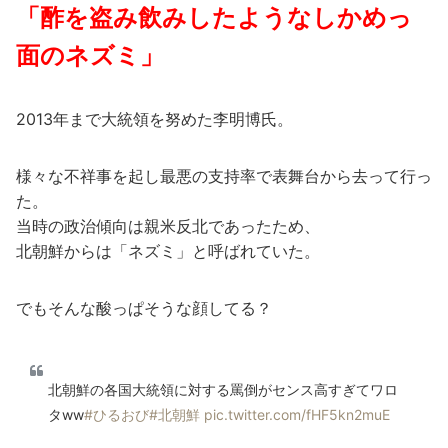
「酢を盗み飲みしたようなしかめっ
面のネズミ」
2013年まで大統領を努めた李明博氏。
様々な不祥事を起し最悪の支持率で表舞台から去って行っ
た。
当時の政治傾向は親米反北であったため、
北朝鮮からは「ネズミ」と呼ばれていた。
でもそんな酸っぱそうな顔してる？
北朝鮮の各国大統領に対する罵倒がセンス高すぎてワロ
タww
#ひるおび
#北朝鮮
pic.twitter.com/fHF5kn2muE