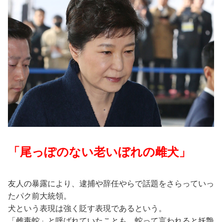
「尾っぽのない老いぼれの雌犬」
友人の暴露により、逮捕や辞任やらで話題をさらっていっ
たパク前大統領。
犬という表現は強く貶す表現であるという。
「雌毒蛇」と呼ばれていたことも。蛇って言われると妖艶