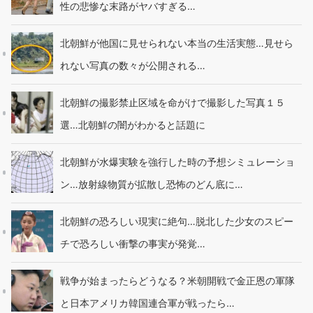
性の悲惨な末路がヤバすぎる…
北朝鮮が他国に見せられない本当の生活実態…見せら
れない写真の数々が公開される…
北朝鮮の撮影禁止区域を命がけで撮影した写真１５
選…北朝鮮の闇がわかると話題に
北朝鮮が水爆実験を強行した時の予想シミュレーショ
ン…放射線物質が拡散し恐怖のどん底に…
北朝鮮の恐ろしい現実に絶句…脱北した少女のスピー
チで恐ろしい衝撃の事実が発覚…
戦争が始まったらどうなる？米朝開戦で金正恩の軍隊
と日本アメリカ韓国連合軍が戦ったら…