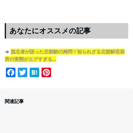
あなたにオススメの記事
⇒
脱北者が語った北朝鮮の拷問！知られざる北朝鮮収容
所の実態がエグすぎる…
F
T
H
Pi
a
w
at
nt
c
itt
e
er
e
er
n
e
関連記事
b
a
st
o
o