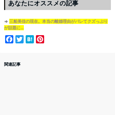
あなたにオススメの記事
⇒
三船美佳の現在。本当の離婚理由がバレてクズっぷり
が話題に…
F
T
H
Pi
a
w
at
nt
c
itt
e
er
e
er
n
e
関連記事
b
a
st
o
o
k