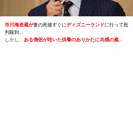
市川海老蔵が
妻の死後すぐに
ディズニーランド
に行って批
判殺到
…
しかし、
ある僧侶が呟いた供養のありかたに共感の嵐
…