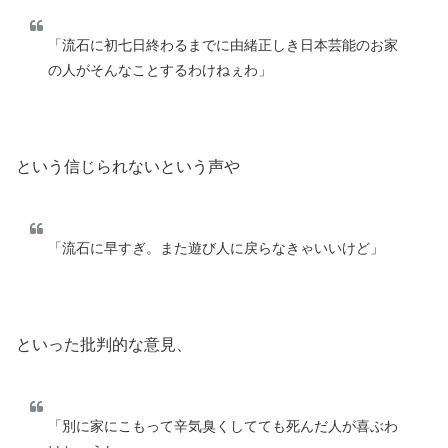
「流石に初七日終わるまでに由緒正しき日本芸能のお家
の人がそんなことするわけねぇわ」
という信じられないという声や
「流石に早すぎ。また遊び人に戻らなきゃいいけど」
といった批判的な意見、
「別に家にこもって辛気臭くしてても死んだ人が喜ぶわ