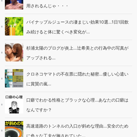
用されるんじゃ・・・
パイナップルジュースの凄まじい効果10選…1日1回飲
み続けると体に驚くべき変化が…
杉浦太陽のブログが炎上…辻希美との行為中の写真が
アップされる…
クロネコヤマトの不在票に隠れた秘密…優しい心遣い
に賞賛の嵐…
口癖でわかる性格とブラックな心理…あなたの口癖は
なんですか？
高速道路のトンネルの入口が斜めな理由…安全のため
に色々な工夫が施されていた…