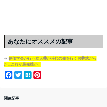
あなたにオススメの記事
⇒
創価学会が行う友人葬が時代の先を行くお葬式だっ
た…これが最先端か…
F
T
H
Pi
a
w
at
nt
c
itt
e
er
e
er
n
e
関連記事
b
a
st