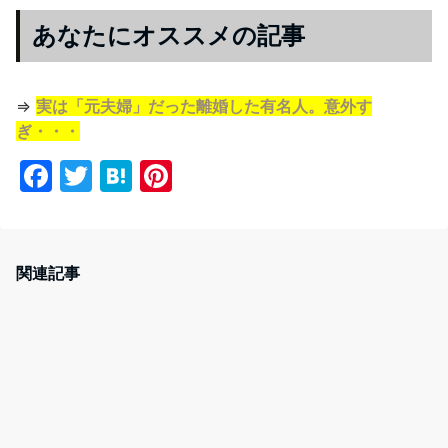
あなたにオススメの記事
⇒
実は「元夫婦」だった離婚した有名人。意外す
ぎ・・・
F
T
H
Pi
a
w
at
nt
c
itt
e
er
e
er
n
e
関連記事
b
a
st
o
o
k