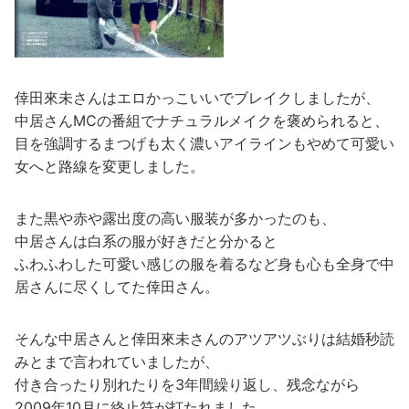
倖田來未さんはエロかっこいいでブレイクしましたが、
中居さんMCの番組でナチュラルメイクを褒められると、
目を強調するまつげも太く濃いアイラインもやめて可愛い
女へと路線を変更しました。
また黒や赤や露出度の高い服装が多かったのも、
中居さんは白系の服が好きだと分かると
ふわふわした可愛い感じの服を着るなど身も心も全身で中
居さんに尽くしてた倖田さん。
そんな中居さんと倖田來未さんのアツアツぶりは結婚秒読
みとまで言われていましたが、
付き合ったり別れたりを3年間繰り返し、残念ながら
2009年10月に終止符が打たれました。