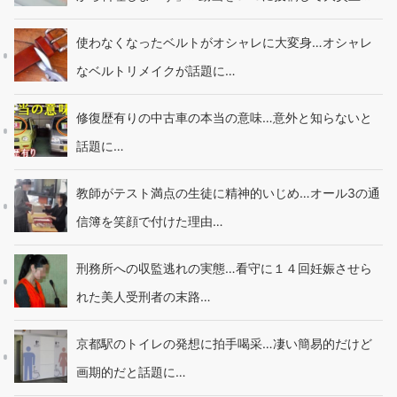
使わなくなったベルトがオシャレに大変身…オシャレ
なベルトリメイクが話題に…
修復歴有りの中古車の本当の意味…意外と知らないと
話題に…
教師がテスト満点の生徒に精神的いじめ…オール3の通
信簿を笑顔で付けた理由…
刑務所への収監逃れの実態…看守に１４回妊娠させら
れた美人受刑者の末路…
京都駅のトイレの発想に拍手喝采…凄い簡易的だけど
画期的だと話題に…