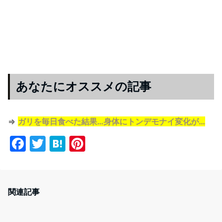
あなたにオススメの記事
⇒
ガリを毎日食べた結果…身体にトンデモナイ変化が…
F
T
H
Pi
a
w
at
nt
c
itt
e
er
e
er
n
e
関連記事
b
a
st