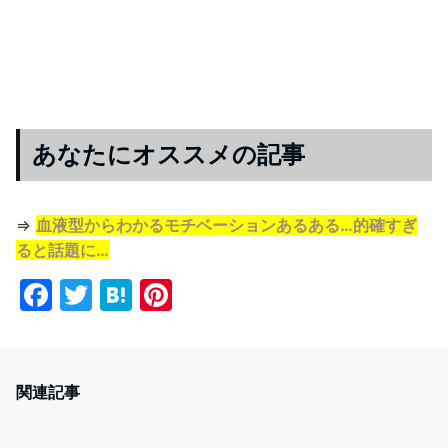
あなたにオススメの記事
⇒
血液型からわかるモチベーションあるある…的確すぎ
ると話題に…
F
T
H
Pi
a
w
at
nt
c
itt
e
er
e
er
n
e
関連記事
b
a
st