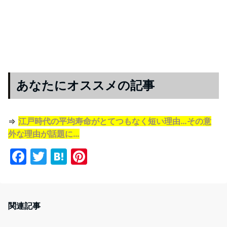
あなたにオススメの記事
⇒
江戸時代の平均寿命がとてつもなく短い理由…その意
外な理由が話題に…
F
T
H
Pi
a
w
at
nt
c
itt
e
er
e
er
n
e
関連記事
b
a
st