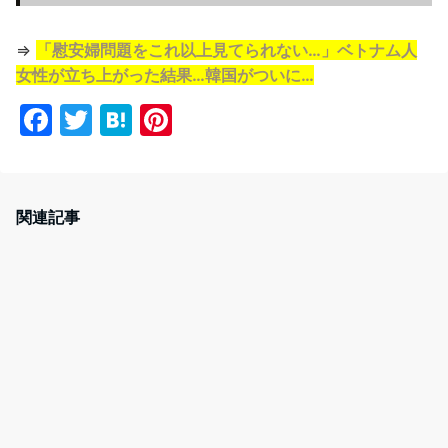
⇒
「慰安婦問題をこれ以上見てられない…」ベトナム人
女性が立ち上がった結果…韓国がついに…
F
T
H
Pi
a
w
at
nt
c
itt
e
er
e
er
n
e
関連記事
b
a
st
o
o
k