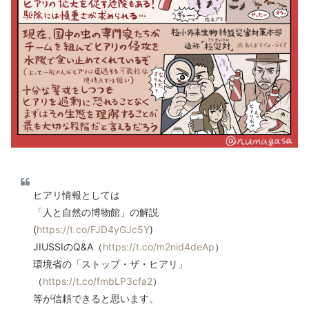
ヒアリ情報としては
「人と自然の博物館」の解説
(
https://t.co/FJD4yGJc5Y
)
JIUSSIのQ&A（
https://t.co/m2nid4deAp
）
環境省の「ストップ・ザ・ヒアリ」
（
https://t.co/fmbLP3cfa2
）
等が信頼できると思います。