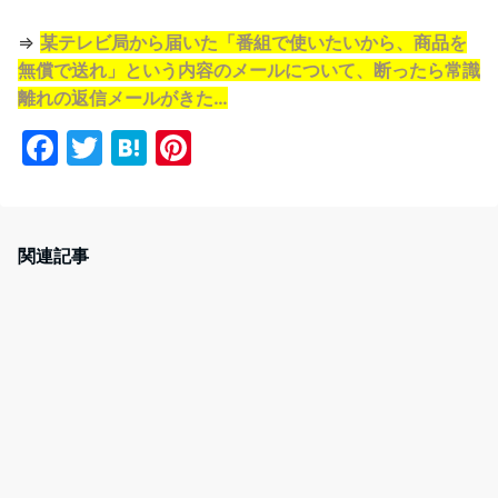
⇒
某テレビ局から届いた「番組で使いたいから、商品を
無償で送れ」という内容のメールについて、断ったら常識
離れの返信メールがきた…
F
T
H
Pi
a
w
at
nt
c
itt
e
er
e
er
n
e
関連記事
b
a
st
o
o
k