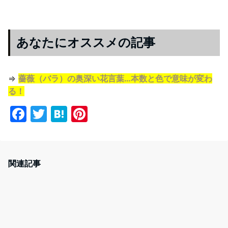
あなたにオススメの記事
⇒
薔薇（バラ）の奥深い花言葉…本数と色で意味が変わ
る！
F
T
H
Pi
a
w
at
nt
c
itt
e
er
e
er
n
e
関連記事
b
a
st
o
o
k