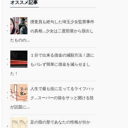
オススメ記事
捜査員も絶句した埼玉少女監禁事件
の真相…少女は二度部屋から脱出し
たものの…
１分で出来る借金の減額方法！誰に
もバレず簡単に借金を減らせまし
た！
人生で最も役に立ってるライフハッ
ク…スーパーの袋をサッと開ける技
が話題に…
足の指の形であなたの性格が分か