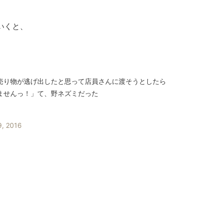
いくと、
売り物が逃げ出したと思って店員さんに渡そうとしたら
ませんっ！」て、野ネズミだった
, 2016