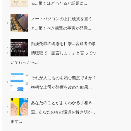
る…驚くほど当たると話題に…
ノートパソコンの上に硬貨を置く
と…驚くべき衝撃の事実が発覚…
痴漢冤罪の現場を目撃…容疑者の事
情聴取で「証言します」と言ってつ
いて行ったら…
それが人にものを頼む態度ですか？
横柄な上司が態度を改めた結果…
あなたのことがよくわかる手相６
選…あなたの今の環境を解き明かし
ます…