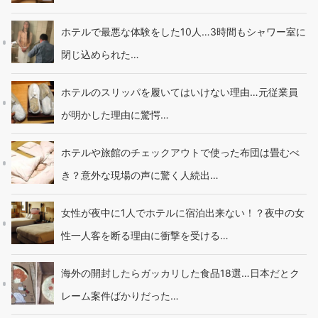
ホテルで最悪な体験をした10人…3時間もシャワー室に
閉じ込められた…
ホテルのスリッパを履いてはいけない理由…元従業員
が明かした理由に驚愕…
ホテルや旅館のチェックアウトで使った布団は畳むべ
き？意外な現場の声に驚く人続出…
女性が夜中に1人でホテルに宿泊出来ない！？夜中の女
性一人客を断る理由に衝撃を受ける…
海外の開封したらガッカリした食品18選…日本だとク
レーム案件ばかりだった…