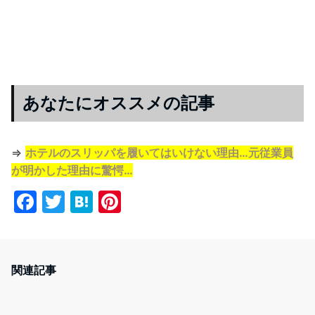
あなたにオススメの記事
⇒
ホテルのスリッパを履いてはいけない理由…元従業員
が明かした理由に驚愕…
F
T
H
Pi
a
w
at
nt
c
itt
e
er
e
er
n
e
関連記事
b
a
st
o