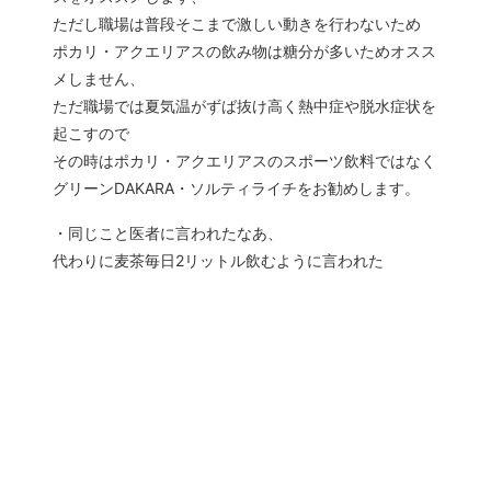
ただし職場は普段そこまで激しい動きを行わないため
ポカリ・アクエリアスの飲み物は糖分が多いためオスス
メしません、
ただ職場では夏気温がずば抜け高く熱中症や脱水症状を
起こすので
その時はポカリ・アクエリアスのスポーツ飲料ではなく
グリーンDAKARA・ソルティライチをお勧めします。
・同じこと医者に言われたなあ、
代わりに麦茶毎日2リットル飲むように言われた