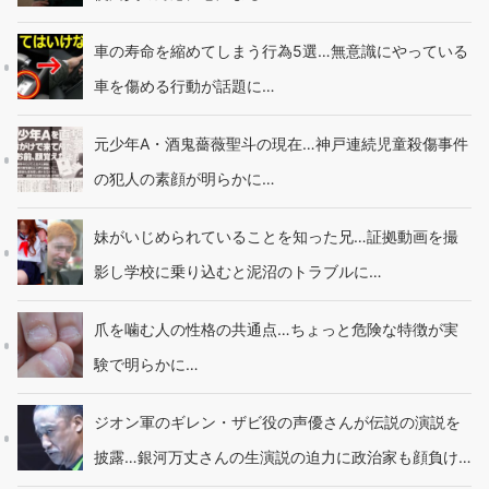
車の寿命を縮めてしまう行為5選…無意識にやっている
車を傷める行動が話題に…
元少年A・酒鬼薔薇聖斗の現在…神戸連続児童殺傷事件
の犯人の素顔が明らかに…
妹がいじめられていることを知った兄…証拠動画を撮
影し学校に乗り込むと泥沼のトラブルに…
爪を噛む人の性格の共通点…ちょっと危険な特徴が実
験で明らかに…
ジオン軍のギレン・ザビ役の声優さんが伝説の演説を
披露…銀河万丈さんの生演説の迫力に政治家も顔負け…