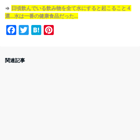
⇒
日頃飲んでいる飲み物を全て水にすると起こること４
選…水は一番の健康食品だった…
F
T
H
Pi
a
w
at
nt
c
itt
e
er
e
er
n
e
関連記事
b
a
st
o
o
k