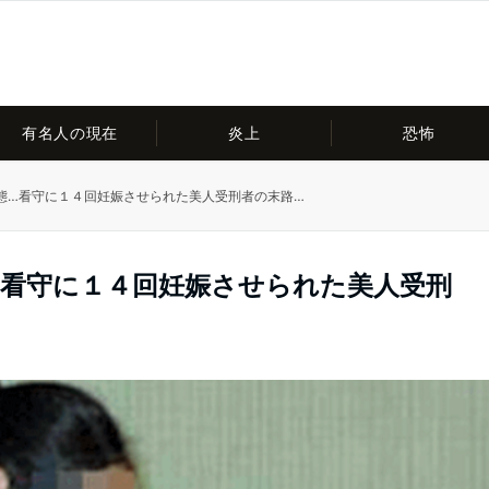
有名人の現在
炎上
恐怖
態…看守に１４回妊娠させられた美人受刑者の末路…
…看守に１４回妊娠させられた美人受刑