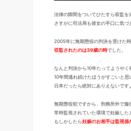
法律の隙間をついてひたすら収監を
さすがに司法局も彼女の手口に気づ
2005年に無期懲役の判決を受けた
収監されたのは39歳の時
でした。
なんと判決から10年たってようやく
10年間逃れ続けたほうがすごいと思
日本だったら絶対にありえないです
無期懲役犯ですから、刑務所外で服
常時監視されていた環境で妊娠した
もしかしたら
妊娠のお相手は監視係