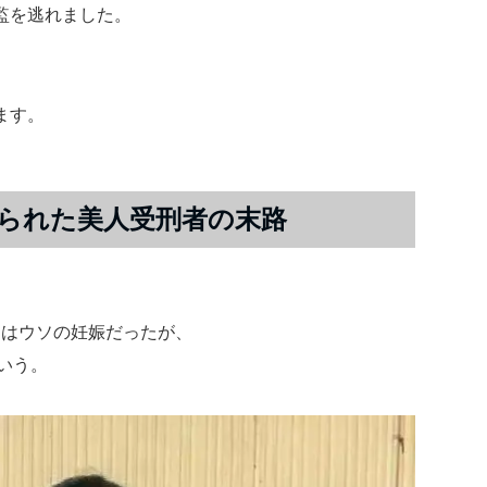
監を逃れました。
ます。
られた美人受刑者の末路
。
回はウソの妊娠だったが、
いう。