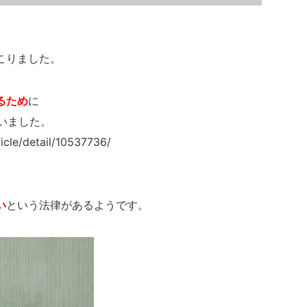
こりました。
るため
に
ていました。
cle/detail/10537736/
い
という法律があるようです。