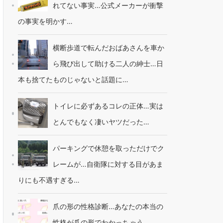
れてない事実…公式メーカーが衝撃
の事実を明かす…
横断歩道で転んだおばあさんを車か
ら飛び出して助ける二人の紳士…日
本も捨てたものじゃないと話題に…
トイレに必ずあるコレの正体…実は
とんでもなく凄いヤツだった…
パーキングで休憩を取っただけでク
レームが…自衛隊に対する目があま
りにも不遇すぎる…
爪の形の性格診断…あなたの本当の
性格が爪の形でわかっちゃう…