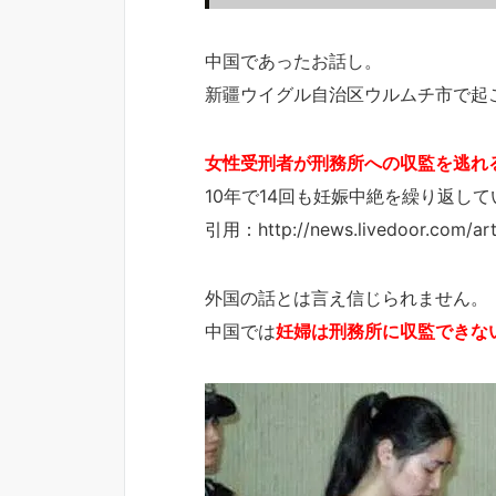
中国であったお話し。
新疆ウイグル自治区ウルムチ市で起
女性受刑者が刑務所への収監を逃れ
10年で14回も妊娠中絶を繰り返し
引用：http://news.livedoor.com/arti
外国の話とは言え信じられません。
中国では
妊婦は刑務所に収監できな