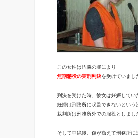
この女性は汚職の罪により
無期懲役の実刑判決
を受けていまし
判決を受けた時、彼女は妊娠してい
妊婦は刑務所に収監できないという
裁判所は刑務所外での服役としまし
そして中絶後、傷が癒えて刑務所に