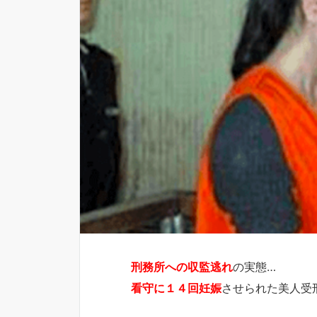
刑務所への収監逃れ
の実態…
看守に１４回妊娠
させられた美人受