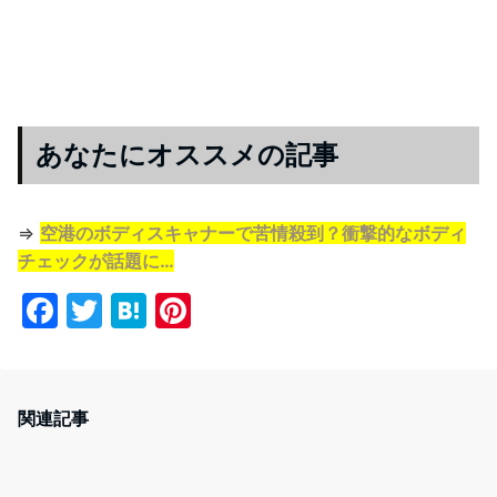
あなたにオススメの記事
⇒
空港のボディスキャナーで苦情殺到？衝撃的なボディ
チェックが話題に…
F
T
H
Pi
a
w
at
nt
c
itt
e
er
e
er
n
e
関連記事
b
a
st
o