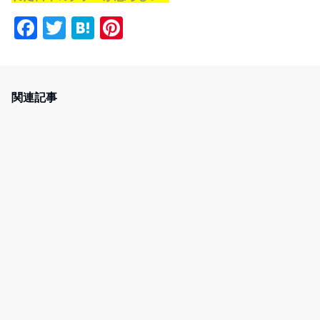
F
T
H
Pi
a
w
at
nt
c
itt
e
er
e
er
n
e
関連記事
b
a
st
o
o
k