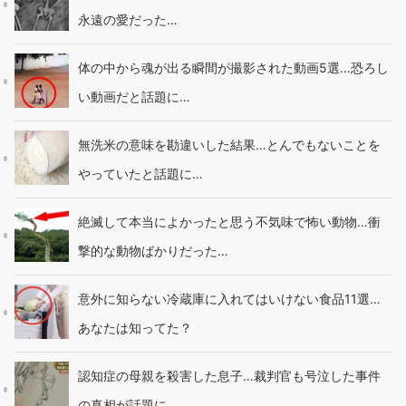
永遠の愛だった…
体の中から魂が出る瞬間が撮影された動画5選…恐ろし
い動画だと話題に…
無洗米の意味を勘違いした結果…とんでもないことを
やっていたと話題に…
絶滅して本当によかったと思う不気味で怖い動物…衝
撃的な動物ばかりだった…
意外に知らない冷蔵庫に入れてはいけない食品11選…
あなたは知ってた？
認知症の母親を殺害した息子…裁判官も号泣した事件
の真相が話題に