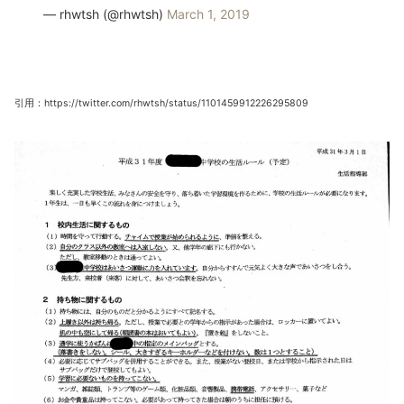
— rhwtsh (@rhwtsh)
March 1, 2019
引用：https://twitter.com/rhwtsh/status/1101459912226295809