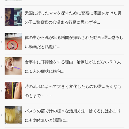
天国に行ったママを探すために警察に電話をかけた男
の子…警察官の心温まる行動に思わず涙…
体の中から魂が出る瞬間が撮影された動画5選…恐ろし
い動画だと話題に…
食事中に耳掃除をする理由…治療法がまだない５０人
に１人の症状に絶句…
時の流れによって大きく変化したもの10選…あんなも
のもまで・・・
パスタの茹で汁の様々な活用方法…捨てるにはあまり
にも勿体無いと話題に…