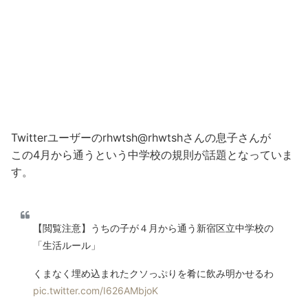
Twitterユーザーのrhwtsh@rhwtshさんの息子さんが
この4月から通うという中学校の規則が話題となっていま
す。
【閲覧注意】うちの子が４月から通う新宿区立中学校の
「生活ルール」
くまなく埋め込まれたクソっぷりを肴に飲み明かせるわ
pic.twitter.com/I626AMbjoK