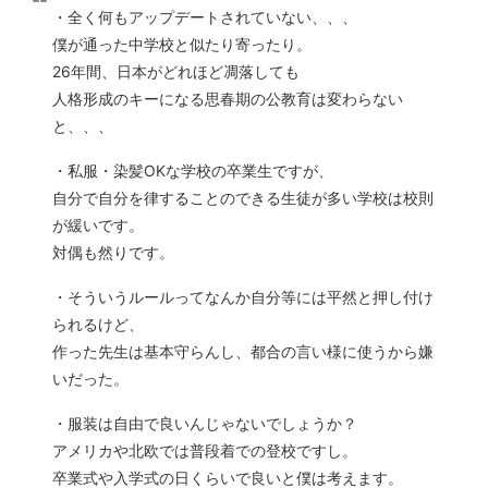
・全く何もアップデートされていない、、、
僕が通った中学校と似たり寄ったり。
26年間、日本がどれほど凋落しても
人格形成のキーになる思春期の公教育は変わらない
と、、、
・私服・染髪OKな学校の卒業生ですが、
自分で自分を律することのできる生徒が多い学校は校則
が緩いです。
対偶も然りです。
・そういうルールってなんか自分等には平然と押し付け
られるけど、
作った先生は基本守らんし、都合の言い様に使うから嫌
いだった。
・服装は自由で良いんじゃないでしょうか？
アメリカや北欧では普段着での登校ですし。
卒業式や入学式の日くらいで良いと僕は考えます。