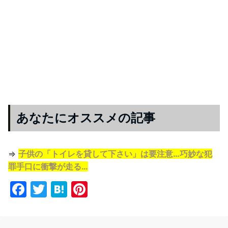
あなたにオススメの記事
⇒
子供の「トイレを貸して下さい」は要注意…巧妙な犯
罪手口に衝撃が走る…
F
T
H
Pi
a
w
at
nt
c
itt
e
er