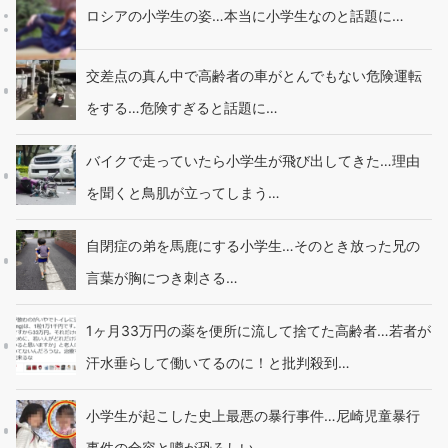
ロシアの小学生の姿…本当に小学生なのと話題に…
交差点の真ん中で高齢者の車がとんでもない危険運転
をする…危険すぎると話題に…
バイクで走っていたら小学生が飛び出してきた…理由
を聞くと鳥肌が立ってしまう…
自閉症の弟を馬鹿にする小学生…そのとき放った兄の
言葉が胸につき刺さる…
1ヶ月33万円の薬を便所に流して捨てた高齢者…若者が
汗水垂らして働いてるのに！と批判殺到…
小学生が起こした史上最悪の暴行事件…尼崎児童暴行
事件の全容と噂が恐ろしい…