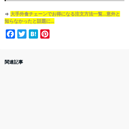
⇒
大手外食チェーンでお得になる注文方法一覧…意外と
知らなかったと話題に…
F
T
H
Pi
a
w
at
nt
c
itt
e
er
e
er
n
e
関連記事
b
a
st
o
o
k