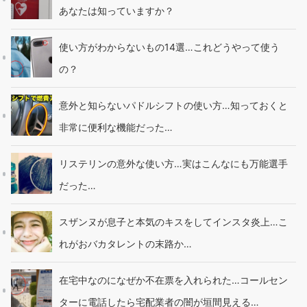
あなたは知っていますか？
使い方がわからないもの14選…これどうやって使う
の？
意外と知らないパドルシフトの使い方…知っておくと
非常に便利な機能だった…
リステリンの意外な使い方…実はこんなにも万能選手
だった…
スザンヌが息子と本気のキスをしてインスタ炎上…こ
れがおバカタレントの末路か…
在宅中なのになぜか不在票を入れられた…コールセン
ターに電話したら宅配業者の闇が垣間見える…