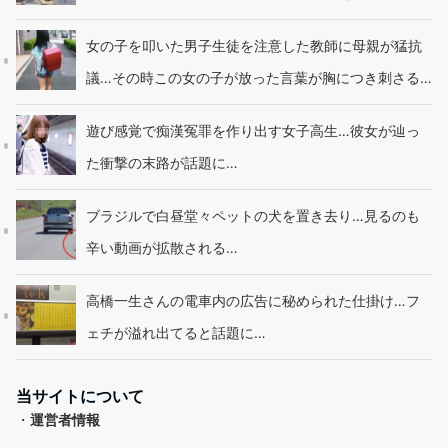
女の子を叩いた男子生徒を注意した教師に母親が猛抗
議…その時この女の子が放った言葉が胸につき刺さる…
遊び感覚で痴漢冤罪を作り出す女子高生…彼女が辿っ
た衝撃の末路が話題に…
ブラジルで白昼堂々ペットの犬を置き去り…見るのも
辛い動画が拡散される…
高橋一生さんの電車内の広告に秘められた仕掛け…フ
ェチが溢れ出てると話題に…
当サイトについて
・
運営者情報