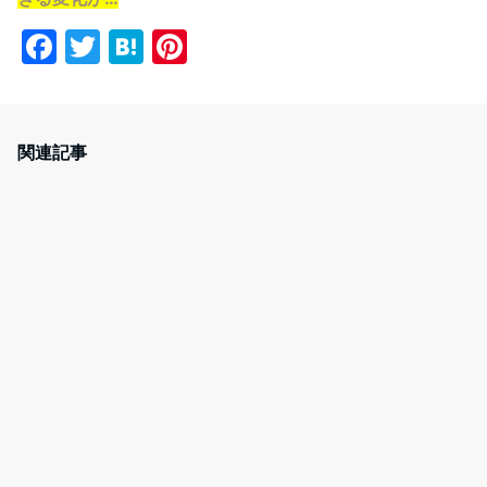
F
T
H
Pi
a
w
at
nt
c
itt
e
er
e
er
n
e
関連記事
b
a
st
o
o
k