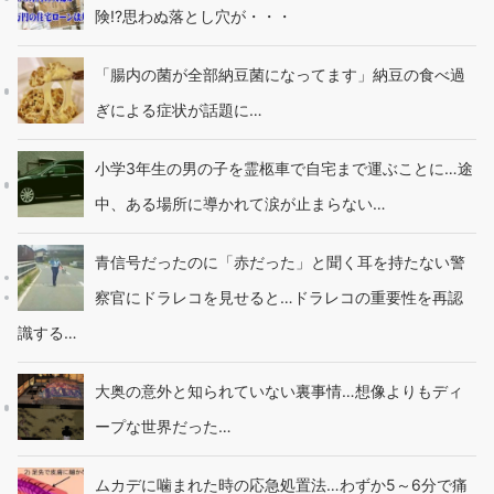
険!?思わぬ落とし穴が・・・
「腸内の菌が全部納豆菌になってます」納豆の食べ過
ぎによる症状が話題に…
小学3年生の男の子を霊柩車で自宅まで運ぶことに…途
中、ある場所に導かれて涙が止まらない…
青信号だったのに「赤だった」と聞く耳を持たない警
察官にドラレコを見せると…ドラレコの重要性を再認
識する…
大奥の意外と知られていない裏事情…想像よりもディ
ープな世界だった…
ムカデに噛まれた時の応急処置法…わずか5～6分で痛