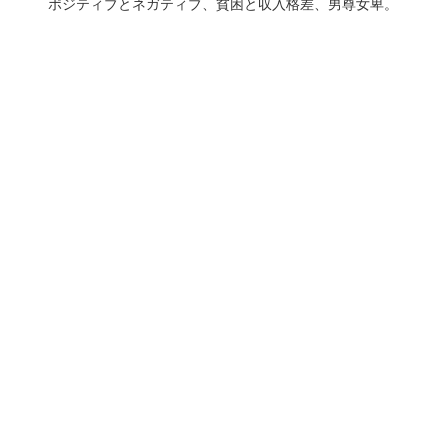
ポジティブとネガティブ、貧困と収入格差、男尊女卑。