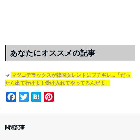
あなたにオススメの記事
⇒
マツコデラックスが韓国タレントにブチギレ…「だっ
たら出て行けよ！受け入れてやってるんだよ」
F
T
H
Pi
a
w
at
nt
c
itt
e
er
e
er
n
e
関連記事
b
a
st