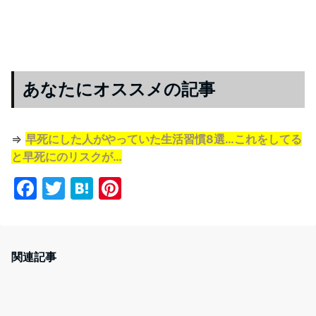
あなたにオススメの記事
⇒
早死にした人がやっていた生活習慣8選…これをしてる
と早死にのリスクが…
F
T
H
Pi
a
w
at
nt
c
itt
e
er
e
er
n
e
関連記事
b
a
st
o