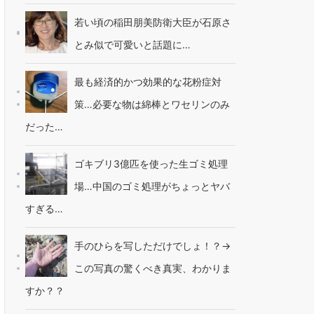
若い頃の稲田朋美防衛大臣が石原さ
とみ似で可愛いと話題に…
最も経済的かつ効果的な花粉症対
策…必要な物は綿棒とワセリンのみ
だった…
ゴキブリ3億匹を使った生ゴミ処理
場…中国のゴミ処理がちょっとヤバ
すぎる…
手のひらを写しただけでしょ！？→
この写真の驚くべき真実、わかりま
すか？？