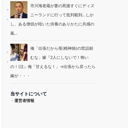
市川海老蔵が妻の死後すぐにディズ
ニーランドに行って批判殺到…しか
し、ある僧侶が呟いた供養のありかたに共感の
嵐…
俺「出張だから母(精神病)の世話頼
むな」嫁『2人にしないで！怖い
の！(泣』俺「甘えるな！」→出張から戻ったら
嫁が・・・
当サイトについて
・
運営者情報