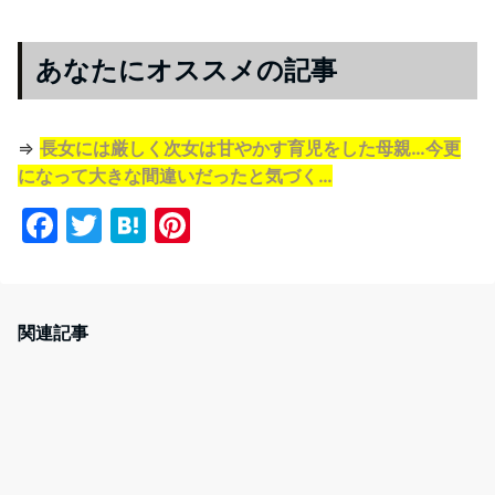
あなたにオススメの記事
⇒
長女には厳しく次女は甘やかす育児をした母親…今更
になって大きな間違いだったと気づく…
F
T
H
Pi
a
w
at
nt
c
itt
e
er
e
er
n
e
関連記事
b
a
st
o
o
k