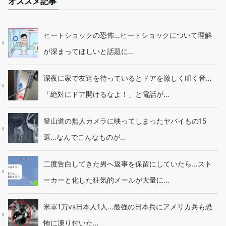
オススメ記事
ヒートショックの恐怖…ヒートショックについて理解
が深まってほしいと話題に…
深夜に家で友達を待っているとドアを激しく叩く音…
「絶対にドア開けるなよ！」と電話が…
登山道の無人カメラに映ってしまったヤバイもの15
選…なんでこんなものが…
二度告白してきた男へ返事を保留にしていたら…スト
ーカーと化した狂気的メールが大量に…
米軍1万vs日本人1人…最強の日本兵にアメリカ兵も恐
怖に凍り付いた…