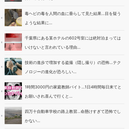
毒ヘビの毒を人間の血に垂らして見た結果…目を疑う
ような結果に…
千葉県にある某ホテルの602号室には絶対泊まっては
いけないと言われている理由…
技術の進歩で増加する盗撮（隠し撮り）の恐怖…テク
ノロジーの進化が恐ろしい…
1時間3000円の家庭教師バイト…1日4時間毎日来てと
お願いされ喜んで行くと…
四万十自動車学校の路上教習…命懸けすぎて恐怖でし
かない…