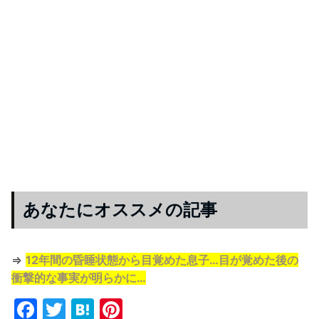
あなたにオススメの記事
⇒
12年間の昏睡状態から目覚めた息子…目が覚めた後の
衝撃的な事実が明らかに…
F
T
H
Pi