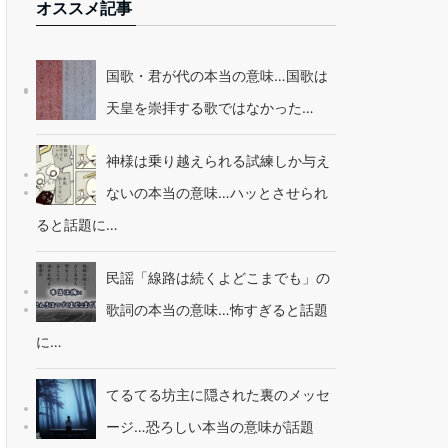
オススメ記事
国歌・君が代の本当の意味…国歌は
天皇を崇拝する歌ではなかった…
神様は乗り越えられる試練しか与え
ないの本当の意味…ハッとさせられ
ると話題に…
民謡「線路は続くよどこまでも」の
歌詞の本当の意味…怖すぎると話題
に…
てるてる坊主に隠された裏のメッセ
ージ…恐ろしい本当の意味が話題