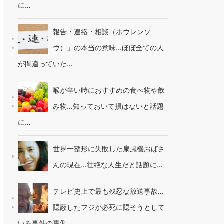
に…
報告・連絡・相談（ホウレンソ
ウ）」の本当の意味…ほぼ全ての人
が間違っていた…
喉が辛い時におすすめの食べ物や飲
み物…知っておいて損はないと話題
に…
世界一整形に失敗した扇風機おばさ
んの現在…壮絶な人生だと話題に…
テレビ史上で最も残忍な放送事故…
隠蔽したフジが必死に隠そうとして
いる事件の裏側…