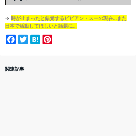
⇒
時が止まったと錯覚するビビアン・スーの現在…また
日本で活動してほしいと話題に…
F
T
H
Pi
a
w
at
nt
c
itt
e
er
e
er
n
e
関連記事
b
a
st
o
o
k