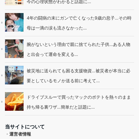
今の心理状態がわかると話題に…
4年の闘病の末にガンで亡くなった9歳の息子…その時
母は一滴の涙も流さなかった…
腕がないという理由で親に捨てられた子供…ある人物
と出会って運命を変える…
被災地に送られても困る支援物資…被災者が本当に必
要としているモノか送る前に考えて…
ドライブスルーで買ったマックのポテトを熱々のまま
持ち帰る裏ワザ…簡単だと話題に…
当サイトについて
・
運営者情報