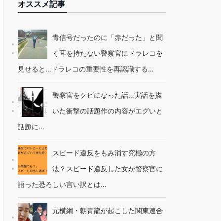
オススメ記事
青信号だったのに「赤だった」と聞
く耳を持たない警察官にドラレコを
見せると…ドラレコの重要性を再認識する…
警察官をクビになった話…実話を描
いた衝撃の話題作の内容がエグいと
話題に…
スピード違反をもみ消す究極の方
法？スピード違反した女が警察官に
語った恐ろしい言い訳とは…
元横綱・朝青龍が起こした関東連合