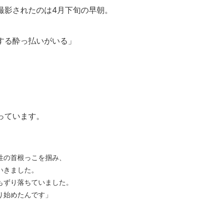
撮影されたのは4月下旬の早朝。
する酔っ払いがいる」
。
っています。
性の首根っこを掴み、
いきました。
もずり落ちていました。
り始めたんです」