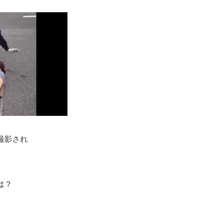
撮影され
は？