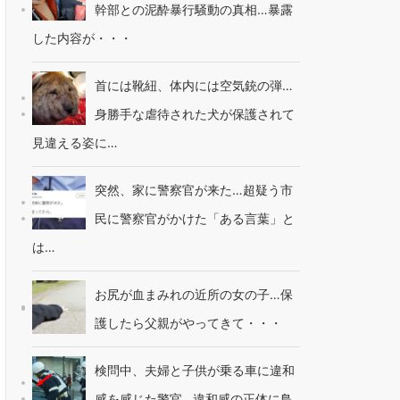
幹部との泥酔暴行騒動の真相…暴露
した内容が・・・
首には靴紐、体内には空気銃の弾…
身勝手な虐待された犬が保護されて
見違える姿に…
突然、家に警察官が来た…超疑う市
民に警察官がかけた「ある言葉」と
は…
お尻が血まみれの近所の女の子…保
護したら父親がやってきて・・・
検問中、夫婦と子供が乗る車に違和
感を感じた警官…違和感の正体に鳥