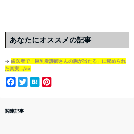
あなたにオススメの記事
⇒
歯医者で「巨乳看護師さんの胸が当たる」に秘められ
た真実…/a>
F
T
H
Pi
a
w
at
nt
c
itt
e
er
e
er
n
e
関連記事
b
a
st
o