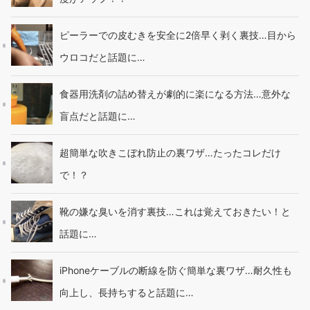
ピーラーでの皮むきを安全に2倍早く剥く裏技…目から
ウロコだと話題に…
食器用洗剤の詰め替えが劇的に楽になる方法…意外な
盲点だと話題に…
超簡単な吹きこぼれ防止の裏ワザ…たったコレだけ
で！？
靴の嫌な臭いを消す裏技…これは覚えておきたい！と
話題に…
iPhoneケーブルの断線を防ぐ簡単な裏ワザ…耐久性も
向上し、長持ちすると話題に…